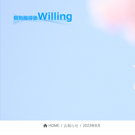
コ
ナ
ン
ビ
テ
ゲ
ン
ー
ツ
シ
へ
ョ
ス
ン
キ
に
ッ
移
プ
動
HOME
お知らせ
2023年8月